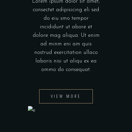
Lorem ipsum dolor sit amet,
consectet adipisicing eli sed
do eiu smo tempor
incididunt ut abore et
dolore mag aliqua. Ut enim
ad minm eni am quis
nostrud exercitation ullaco
laboris nisi ut aliqu ex ea
ommo do consequat.
VIEW MORE