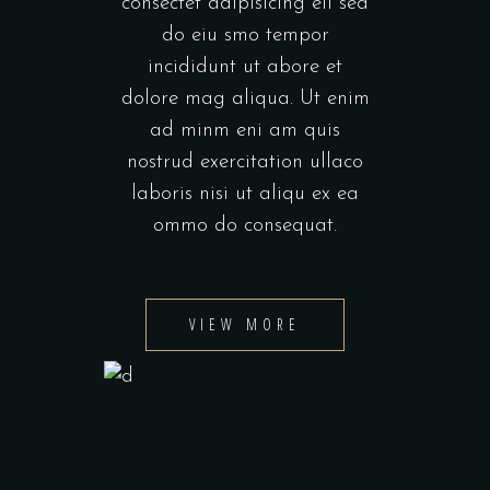
consectet adipisicing eli sed
do eiu smo tempor
incididunt ut abore et
dolore mag aliqua. Ut enim
ad minm eni am quis
nostrud exercitation ullaco
laboris nisi ut aliqu ex ea
ommo do consequat.
VIEW MORE